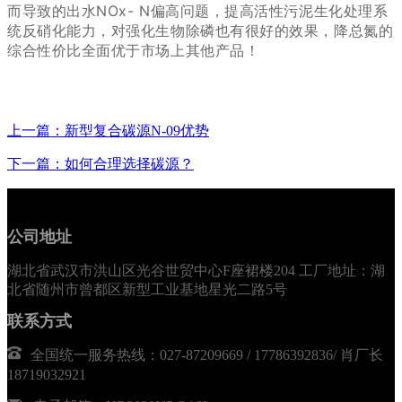
而导致的出水NOx- N偏高问题，提高活性污泥生化处理系
统反硝化能力，对强化生物除磷也有很好的效果，降总氮的
综合性价比全面优于市场上其他产品！
上一篇：新型复合碳源N-09优势
下一篇：如何合理选择碳源？
公司地址
湖北省武汉市洪山区光谷世贸中心F座裙楼204 工厂地址：湖
北省随州市曾都区新型工业基地星光二路5号
联系方式
全国统一服务热线：027-87209669 / 17786392836/ 肖厂长
18719032921