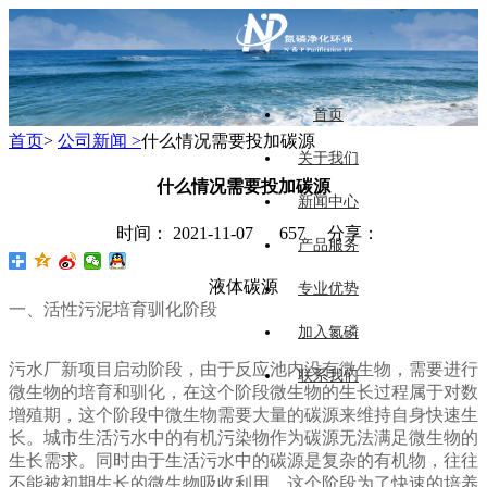
首页
首页
>
公司新闻 >
什么情况需要投加碳源
关于我们
什么情况需要投加碳源
新闻中心
时间： 2021-11-07
657 分享：
产品服务
液体碳源
专业优势
一、活性污泥培育驯化阶段
加入氮磷
污水厂新项目启动阶段，由于反应池内没有微生物，需要进行
联系我们
微生物的培育和驯化，在这个阶段微生物的生长过程属于对数
增殖期，这个阶段中微生物需要大量的碳源来维持自身快速生
长。城市生活污水中的有机污染物作为碳源无法满足微生物的
生长需求。同时由于生活污水中的碳源是复杂的有机物，往往
不能被初期生长的微生物吸收利用。这个阶段为了快速的培养