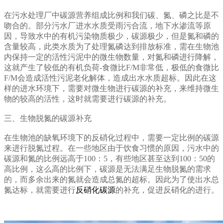
在污水处理厂中碳源营养组成比例和我们碳、氮、磷之比是不
吻合的。部分污水厂进水水质受雨污合流，地下水渗流等原
因，导致水中的有机污染物质极少，碳源极少，但是氮和磷的
含量较高，此类水质为了处理氮磷达到排放标准，需在生物池
内保持一定的活性污泥中的微生物数量，对氮和磷进行降解，
这就产生了较低的有机负荷-食微比F/M非常低，极低的食微比
F/M会造成活性污泥老化解体，造成出水水质超标。因此在这
样的进水环境下，需要对微生物进行碳源的补充，来维持微生
物的较高的活性，这时就需要进行碳源的补充。
三、生物脱氮的碳源补充
在生物池的缺氧环境下的反硝化过程中，需要一定比例的碳源
来进行脱氮过程。在一些地区由于饮食习惯的原因，污水中的
碳源和氮的比例远高于100：5，有些地区甚至达到100：50的
高比例，这么高的比例下，碳源是无法满足生物脱氮的需求
的，而多余出来的氮就会造成总氮的超标。因此为了使出水总
氮达标，就需要进行
反硝化碳源
的补充，促进反硝化的进行。