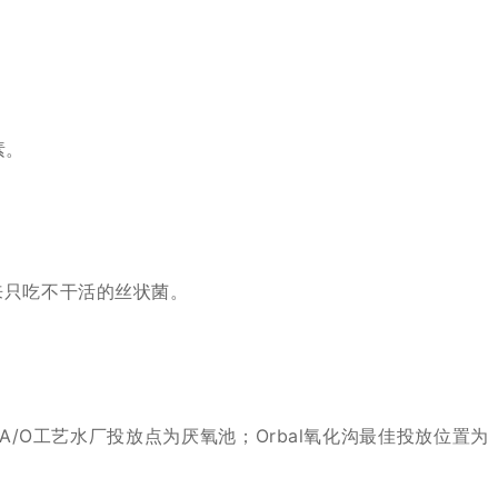
素。
来只吃不干活的丝状菌。
A/O工艺水厂投放点为厌氧池；
Orbal氧化沟最佳投放位置为