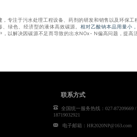
建，专注于污水处理工程设备、药剂的研发和销售以及环保工
无毒、绿色、经济型的液体高效碳源。
相对乙酸钠本品用量小，
，以解决因碳源不足而导致的出水NOx- N偏高问题，提
联系方式
全国统一服务热线：027-87209669 / 1
18719032921
电子邮箱：HR2020NP@163.com