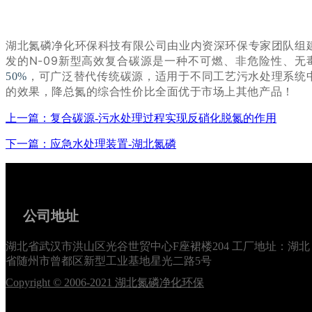
湖北氮磷净化环保科技有限公司由业内资深环保专家团队组
发的N-09新型高效复合碳源是一种不可燃、非危险性、
，可广泛替代传统碳源，适用于不同工艺污水处理系统中
50%
的效果，降总氮的综合性价比全面优于市场上其他产品！
上一篇：复合碳源-污水处理过程实现反硝化脱氮的作用
下一篇：应急水处理装置-湖北氮磷
公司地址
湖北省武汉市洪山区光谷世贸中心F座裙楼204 工厂地址：湖北
省随州市曾都区新型工业基地星光二路5号
Copyright © 2006-2021 湖北氮磷净化环保