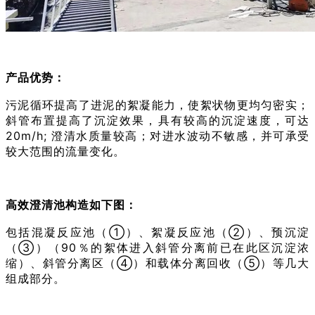
产品优势：
污泥循环提高了进泥的絮凝能力，使絮状物更均匀密实；
斜管布置提高了沉淀效果，具有较高的沉淀速度，可达
20m/h; 澄清水质量较高；对进水波动不敏感，并可承受
较大范围的流量变化。
高效澄清池构造如下图：
包括混凝反应池（①）、絮凝反应池（②）、预沉淀
（③）（90％的絮体进入斜管分离前已在此区沉淀浓
缩）、斜管分离区（④）和载体分离回收（⑤）等几大
组成部分。