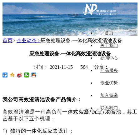
首页
首页
>
企业动态 >
应急处理设备-一体化高效澄清池设备
关于我们
应急处理设备-一体化高效澄清池设备
新闻中心
时间： 2021-11-15
564 分享：
产品服务
专业优势
加入氮磷
我公司
高效澄清
池
设备产品简介：
联系我们
高效澄清池是一种高负荷一体式絮凝/沉淀/浓缩池，其工
艺基于以下五个机理：
1）独特的一体化反应去设计；