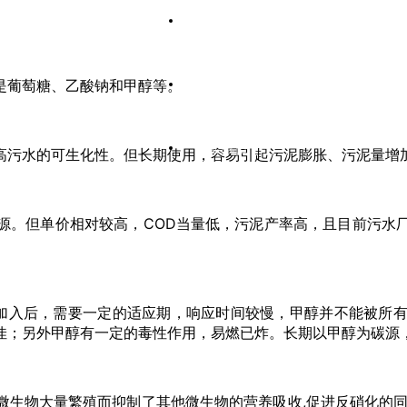
专业优势
是葡萄糖、乙酸钠和甲醇等。
加入氮磷
联系我们
高污水的可生化性。但长期使用，容易引起污泥膨胀、污泥量增
源。但单价相对较高，COD当量低，污泥产率高，且目前污水
加入后，需要一定的适应期，响应时间较慢，甲醇并不能被所
佳；另外甲醇有一定的毒性作用，易燃已炸。长期以甲醇为碳源
微生物大量繁殖而抑制了其他微生物的营养吸收,促进反硝化的同