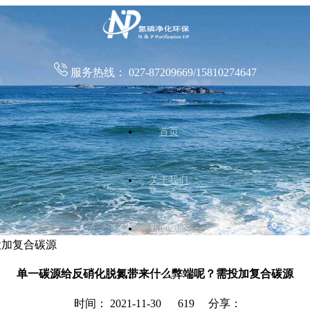
服务热线：
027-87209669/15810274647
首页
关于我们
新闻中心
投加复合碳源
单一碳源给反硝化脱氮带来什么弊端呢？需投加复合碳源
产品服务
时间： 2021-11-30
619 分享：