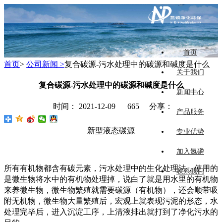
首页
首页
>
公司新闻 >
复合碳源-污水处理中的碳源和碱度是什么
关于我们
复合碳源-污水处理中的碳源和碱度是什么
新闻中心
时间： 2021-12-09
665 分享：
产品服务
新型液态碳源
专业优势
加入氮磷
所有有机物都含有碳元素，污水处理中的生化处理法，使用的
联系我们
是微生物将水中的有机物处理掉，说白了就是用水里的有机物
来养微生物，微生物繁殖就需要碳源（有机物），还会顺带吸
附无机物，微生物大量繁殖后，宏观上就表现污泥的形态，水
处理完毕后，进入沉淀工序，上清液排出就打到了净化污水的