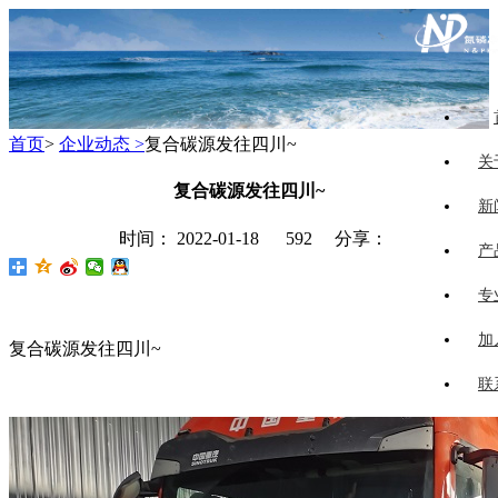
首页
>
企业动态 >
复合碳源发往四川~
关
复合碳源发往四川~
新
时间： 2022-01-18
592 分享：
产
专
加
复合碳源发往四川~
联