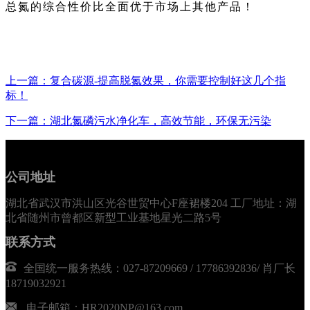
总氮的综合性价比全面优于市场上其他产品！
上一篇：复合碳源-提高脱氮效果，你需要控制好这几个指
标！
下一篇：湖北氮磷污水净化车，高效节能，环保无污染
公司地址
湖北省武汉市洪山区光谷世贸中心F座裙楼204 工厂地址：湖
北省随州市曾都区新型工业基地星光二路5号
联系方式
全国统一服务热线：027-87209669 / 17786392836/ 肖厂长
18719032921
电子邮箱：HR2020NP@163.com