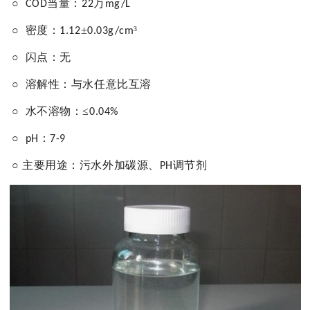
○
当量：
万
COD
22
mg/L
○
密度：
±
³
1.
12
0.03g/cm
○
闪点：无
○
溶解性：与水任意比互溶
○
水不溶物
：
≤
0.04%
○
：
pH
7-9
○
主要用途：污水外加碳源、
调节剂
PH