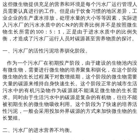
这些微生物提供充足的营养和环境是每个污水厂运行管理人
员需要认真进行的工作。但是由于饮食习惯的地区差异，工
业企业的生产废水排放，处理水量的大小等等因素，实际进
入污水厂的污水水质中的
的营养比例并不是按照微生
C:N:P
物生长所需的
：
：
，正是由于进水水质中的比例失
100
5
1
衡，才造成了污水厂运行人员对碳源甚至营养物质的探讨。
一、污水厂的活性污泥培养驯化阶段。
作为一个污水厂在初期投产阶段，由于建设的生物池内没
有微生物，需要进行微生物的培养聚集和驯化，在这个阶段
微生物的生长过程属于对数增殖期，这个阶段的微生物需要
大量的碳源来维持自身快速生长。这个阶段正常的城市生活
污水中的有机污染物作为碳源就不能满足微生物的生长需
求。同时由于生活污水中的碳源是复杂的有机物，往往不能
被初期生长的微生物吸收利用。这个阶段为了快速的培养活
性污泥，一般会采用投加外界碳源的方式来加快微生物的生
长繁殖。
二、污水厂的进水营养不均衡。