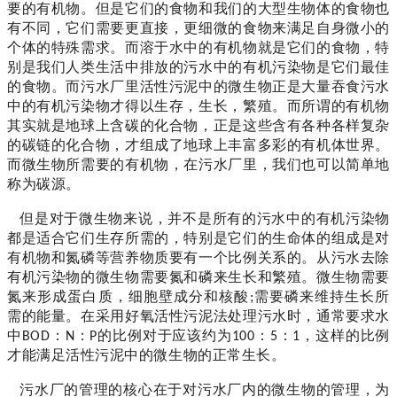
要的有机物。但是它们的食物和我们的大型生物体的食物也
有不同，它们需要更直接，更细微的食物来满足自身微小的
个体的特殊需求。而溶于水中的有机物就是它们的食物，特
别是我们人类生活中排放的污水中的有机污染物是它们最佳
的食物。而污水厂里活性污泥中的微生物正是大量吞食污水
中的有机污染物才得以生存，生长，繁殖。而所谓的有机物
其实就是地球上含碳的化合物，正是这些含有各种各样复杂
的碳链的化合物，才组成了地球上丰富多彩的有机体世界。
而微生物所需要的有机物，在污水厂里，我们也可以简单地
称为碳源。
但是对于微生物来说，并不是所有的污水中的有机污染物
都是适合它们生存所需的，特别是它们的生命体的组成是对
有机物和氮磷等营养物质要有一个比例关系的。从污水去除
有机污染物的微生物需要氮和磷来生长和繁殖。微生物需要
氮来形成蛋白质，细胞壁成分和核酸
需要磷来维持生长所
;
需的能量。在采用好氧活性污泥法处理污水时，通常要求水
中
：
：
的比例对于应该约为
：
：
，这样的比例
BOD
N
P
100
5
1
才能满足活性污泥中的微生物的正常生长。
污水厂的管理的核心在于对污水厂内的微生物的管理，为