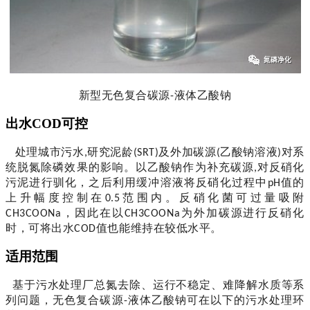
新型无色复合碳源
液体乙酸钠
-
出水
COD可控
处理城市污水
研究泥龄
及外加碳源
乙酸钠溶液
对系
,
(SRT)
(
)
统脱氮除磷效果的影响。以乙酸钠作为补充碳源
对反硝化
,
污泥进行驯化，之后利用缓冲溶液将反硝化过程中
值的
pH
上升幅度控制在
范围内。反硝化菌可过量吸附
0.5
，
因此在以
为外加碳源进行反硝化
CH3COONa
CH3COONa
时
，
可将出水
值也能维持在较低水平。
COD
适用范围
基于污水处理厂总氮去除、运行不稳定、难降解水质等系
列问题，
无色复合碳源
液体乙酸钠
可在以下的污水处理环
-