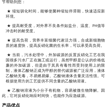
节帮助到您：
★
缩短驯化时间，能够使菌种缩短停滞期，快速适应新
环境。
★
提高耐受度，对外界不良条件如盐分
、
温度
、
值等
PH
冲击时的耐受度。
★
提高负荷，营养丰富细菌代谢活力强，合成新细胞物
质的速度快，提高反硝化菌的生长率，可以承受高负
荷
。
★
当前，污水处理中，外加碳源的反置反硝化工艺在我
国很多污水厂正在施工或运行，虽然甲醇是公认的价格低
廉的外加碳源，但是由于其具有毒性而受到使用上的限
制，
液体
乙酸钠正成为甲醇的替代碳源被广泛应用，
液体
乙酸钠无毒，不易燃易爆。乙酸钠液体含量灵活性强。可
根据使用方的工艺提供不同含量的
乙酸钠溶液
。
★
乙酸钠
溶液
为小分子有机物，容易被微生物降解。因
此，它对反硝化响应时间快，
也
能作为应急碳源。
产品优点