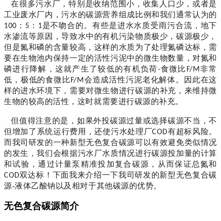
在很多污水厂，特别是收纳范围小，收集人口少，或者是
工业废水厂内，污水的碳源营养组成比例和我们通常认为的
：
：
是不吻合的。有些是进水水质受雨污合流，地下
100
5
1
水渗流等原因，导致水中的有机污染物质极少，碳源极少，
但是氮和磷的含量较高，这样的水质为了处理氮磷达标，需
要在生物池内保持一定的活性污泥中的微生物数量，对氮和
磷进行降解，这就产生了较低的有机负荷
食微比
非常
-
F/M
低，极低的食微比
会造成活性污泥老化解体。因此在这
F/M
样的进水环境下，需要对微生物进行碳源的补充，来维持微
生物的较高的活性，这时就需要进行碳源的补充。
但值得注意的是，
如果外投碳源过量或选择碳源不当，不
但增加了系统运行费用，还使污水处理厂
有超标风险。
COD
而我司研发的一种新型无色复合碳源可以有效避免类似情况
的发生，我们会根据污水厂水质情况进行碳源投加量的计算
和试验，通过计量泵精准投加复合碳源，从而保证总氮
和
双达标！
下面我来介绍一下我司研发的新型无色复合碳
COD
源-液体乙酸钠
以及相对于其他碳源的优势。
无色复合
碳源简介