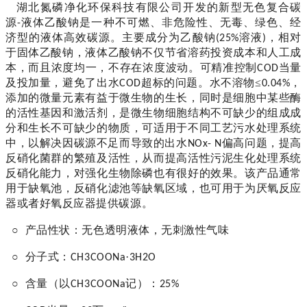
湖北氮磷净化环保科技有限公司
开
发的
新型无色
复合碳
源
液体乙酸钠
是一种不可燃、非危险性、无毒、绿色、经
-
济型的液体高效碳源。主要成分为
乙酸钠
溶液
，
相对
(
25%
)
于固体乙酸钠
，液体
乙酸钠
不仅节省溶药投资成本和人工成
本，而且浓度均一，不存在浓度波动。
可精准控制
当量
COD
及投加量，避免了出水
超标的问题。水不溶物≤
，
COD
0.04%
添加的微量元素有益于微生物的生长，同时是细胞中某些酶
的活性基因和激活剂，是微生物细胞结构不可缺少的组成成
分和生长不可缺少的物质，可
适用于不同工艺污水处理系统
中，以解决因碳源不足而导致的出水
偏高问题，
提高
NOx- N
反硝化菌群的繁殖及活性，从而
提高活性污泥生化处理系统
反硝化能力，对强化生物除磷也有很好的效果。该产品通常
用于缺氧池，反硝化滤池等缺氧区域，也可用于为厌氧反应
器或者好氧反应器提供碳源。
○
产品性状：
无色透明液体，无刺激性气味
○
分子式：
·
CH3COONa
3H2O
○
含量（以
记）：
CH3COONa
25%