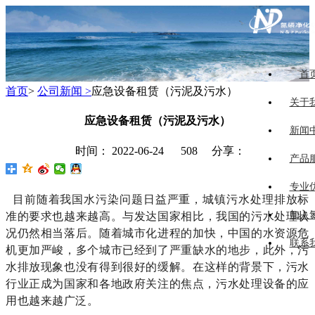
首
首页
>
公司新闻 >
应急设备租赁（污泥及污水）
关于
应急设备租赁（污泥及污水）
新闻
时间： 2022-06-24
508 分享：
产品
专业
目前随着我国水污染问题日益严重，城镇污水处理排放标
加入
准的要求也越来越高。与发达国家相比，我国的污水处理状
况仍然相当落后。随着城市化进程的加快，中国的水资源危
联系
机更加严峻，多个城市已经到了严重缺水的地步，此外，污
水排放现象也没有得到很好的缓解。在这样的背景下，污水
行业正成为国家和各地政府关注的焦点，
污水处理
设备的应
用也越来越广泛。