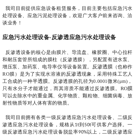
我司目前提供应急设备租赁服务，目前主要包括应急污水
处理设备、应急污泥处理设备，欢迎广大客户前来咨询、洽
谈业务！
应急污水处理设备
反渗透应急污水处理设备
-
反渗透设备的核心是由膜片、导流盘、橡胶圈、中心拉杆
和耐压套管所组成的膜柱（反渗透膜），另配置有进水泵、
反渗透膜
增压泵、加药泵、电导率仪等设备装置。
（也称作
反渗透
RO膜）是为了实现水溶液的
现象，采用特殊工艺人
半透膜
工合成的一种
。反渗透膜的孔径为0.0001微米(μm)，
RO膜
只有水分子才能通过，而其溶质不能通过反渗透膜。
重金属
可以去除水中的
、化学物质、颗粒物、细菌病毒、放
射性物质等对人体有害的物质。
我司目前拥有各类一级反渗透应急污水处理设备、二级反
渗透应急污水处理设备，规格从
到
可供客户选择。一
1t
50t
级反渗透应急污水处理设备脱盐率
以上，二级反渗透应
90%