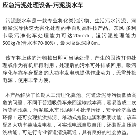
应急污泥处理设备
污泥脱水车
-
污泥脱水车是一款专业将化粪池污物、生活污水污泥、河
道淤泥等快速无害化处理的半自动高科技产品。东风·多利
卡吸污净化车处理能力可达
³
，湿污泥处理能力
20m
/h
含水率
，最大吸泥深度
。
500kg/h(
70-80%)
8m
该车将上述的污物抽出即可当场处理，产生的固渣打包处
理或作为有机肥再利用，处理后的污水可外排或回用。吸污
净化车靠车身配备的大功率发电机提供作业动力，无需外接
电源，使用非常方便。
本产品解决了长期人工清理化粪池、河道淤泥等污物低效高
危的问题，不同于普通吸粪车来回运输成本高，容易造成二次
污染的现象，
污泥脱水车
现场即可处理污物，安全经济高效
环保！还可实现抗洪排涝、移动式抢险电源和照明功能，该车
配备大功率柴油发电机，可实现电源自取自用，还装配高压清
洗功能，可进行专业管道清洗疏通，具有良好的社会效益。