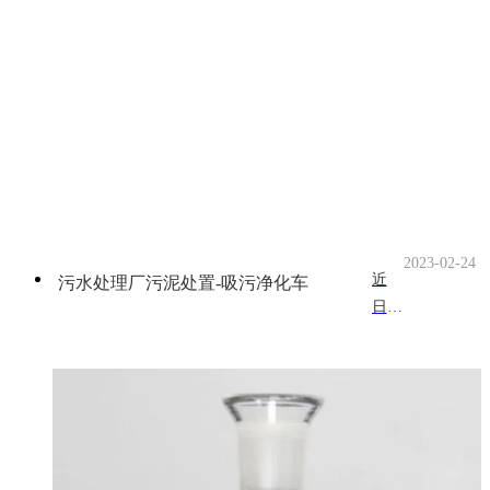
2023-02-24
近
污水处理厂污泥处置-吸污净化车
日，
我司
受某
污水
处理
厂委
托，