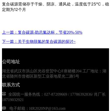
复合碳源需储存于干燥、阴凉、通风处，温度低于25℃，稳
定期为12个月
上一篇：复合碳源-助总氮达标，节省20%-50%
下一篇：关于生物脱氮的复合碳源的探讨~
公司地址
湖北省武汉市洪山区光谷世贸中心F座裙楼204 工厂地址：湖
北省随州市曾都区新型工业基地星光二路5号
联系方式
全国统一服务热线：027-87209669 / 17786392836/ 肖厂长
18719032921
电子邮箱：HR2020NP@163.com