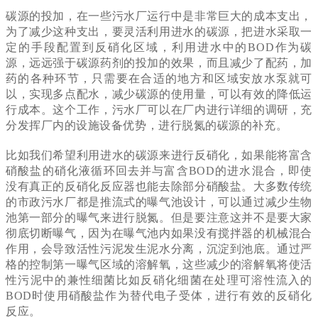
碳源的投加，在一些污水厂运行中是非常巨大的成本支出，
为了减少这种支出，要灵活利用进水的碳源，把进水采取一
定的手段配置到反硝化区域，利用进水中的BOD作为碳
源，远远强于碳源药剂的投加的效果，而且减少了配药，加
药的各种环节，只需要在合适的地方和区域安放水泵就可
以，实现多点配水，减少碳源的使用量，可以有效的降低运
行成本。这个工作，污水厂可以在厂内进行详细的调研，充
分发挥厂内的设施设备优势，进行脱氮的碳源的补充。
比如我们希望利用进水的碳源来进行反硝化，如果能将富含
硝酸盐的硝化液循环回去并与富含BOD的进水混合，即使
没有真正的反硝化反应器也能去除部分硝酸盐。大多数传统
的市政污水厂都是推流式的曝气池设计，可以通过减少生物
池第一部分的曝气来进行脱氮。但是要注意这并不是要大家
彻底切断曝气，因为在曝气池内如果没有搅拌器的机械混合
作用，会导致活性污泥发生泥水分离，沉淀到池底。通过严
格的控制第一曝气区域的溶解氧，这些减少的溶解氧将使活
性污泥中的兼性细菌比如反硝化细菌在处理可溶性流入的
BOD时使用硝酸盐作为替代电子受体，进行有效的反硝化
反应。