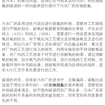
是污水厂的难点问题。这期公众号就从这些污水厂的生物脱
氮的碳源的一些问题来进行探讨下污水厂的生物脱氮。
污水厂的采用活性污泥法进行脱氮的时候，需要对工艺路线
进行严格的划分，缺氧好氧都要有明确的分界线，不论从空
间上（A2O）时间上（SBR），需要进行一些设置来实现缺
氧好氧的区分。对于氧化沟工艺要注意好氧缺氧交叉进行的
情况，所以污水厂管理人员在调试厂内总氮达标时，要注意
对厂内的工艺进行深入的研究，利用化验室的手持溶解氧设
备，对厂内的工艺池各个环节进行溶解氧的检测，通过溶解
氧的检测，划分氧气的不同区域，进行后续的工艺控制。在
缺氧环境中补充硝化液，使缺氧环境成为反硝化的场所，是
非A2O工艺中首先要进行的工作。
碳源的补充，在很多污水厂的进水中，总氮偏高，碳氮比远
生物脱氮
远低于理论计算中的5：1的
的基本数据，需要投加
外加碳源来满足。由于国内碳源药剂厂商众多，污水厂在采
购药剂时不具备药剂纯度的鉴别能力，经常受到药剂质量变
化的干扰。