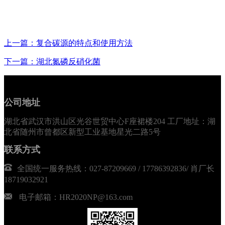
上一篇：复合碳源的特点和使用方法
下一篇：湖北氮磷反硝化菌
公司地址
湖北省武汉市洪山区光谷世贸中心F座裙楼204 工厂地址：湖
北省随州市曾都区新型工业基地星光二路5号
联系方式
全国统一服务热线：027-87209669 / 17786392836/ 肖厂长
18719032921
电子邮箱：HR2020NP@163.com