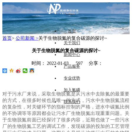
首页
首页
>
公司新闻 >
关于生物脱氮的复合碳源的探讨~
关于我们
关于生物脱氮的复合碳源的探讨~
新闻中心
时间： 2022-01-03
597 分享：
产品服务
专业优势
加入氮磷
对于污水厂来说，采取生物脱氮是从污水中去除氮的最重要
的方式，在很多时候也是唯一的方式，污水中生物脱氮流程
联系我们
的复杂性，对关键环节的指标控制的严格，进水中碳氮比例
的不协调等等原因都会让污水厂生物脱氮出现重重问题。关
于生物脱氮前面已经探讨了很多内容，近期也做了一些污水
厂的生物脱氮工艺的调试工作，发现碳源的投加的工艺管理